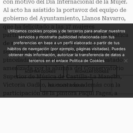
con motivo del Día Internacional de la Mujer.
Al acto ha asistido la portavoz del equipo de
gobierno del Ayuntamiento, Llanos Navarro,
que ha felicitado a las 17 mujeres
Utilizamos cookies propias y de terceros para analizar nuestros
participantes, por la elevada calidad artística
servicios y mostrarte publicidad relacionada con tus
de sus obras, así como por la “gran
preferencias en base a un perfil elaborado a partir de tus
hábitos de navegación (por ejemplo, páginas visitadas). Puedes
sensibilidad y talento” que transmiten sus
obtener más información, autorizar la transferencia de datos a
pinceladas. La inauguración, que ha estado
terceros en el enlace Política de Cookies
amenizada por la alumna del Conservatorio
ACEPTAR COOKIES
RECHAZAR COOKIES
Superior de Música de Castilla-La Mancha,
Victoria Gadko, ha contado además con la
POLÍTICA DE COOKIES
participación de la pintora Paqui Fages, a
quien Llanos Navarro ha hecho entrega de un
obsequio en señal de agradecimiento por su
colaboración en este evento, así como por su
enorme contribución a la pintura albaceteña.