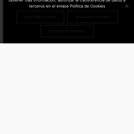
obtener más información, autorizar la transferencia de datos a
terceros en el enlace Política de Cookies
ACEPTAR COOKIES
RECHAZAR COOKIES
POLÍTICA DE COOKIES